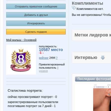
Комплименты
Отправить приватное сообщение
Комплиментов нет.
Вы не авторизованы! Чтоб
Добавить в друзья
Игнорировать
Сделать подарок
Метки лидеров
Мой малыш - Основной
популярность:
10587 место
-1 ↓
Интервью
рейтинг
2494
?
Привилегированный
пользователь
8
уровня
Последние
фотогра
Статистика портрета:
сейчас просматривают портрет - 0
зарегистрированные пользователи
посетившие портрет за 7 дней - 1