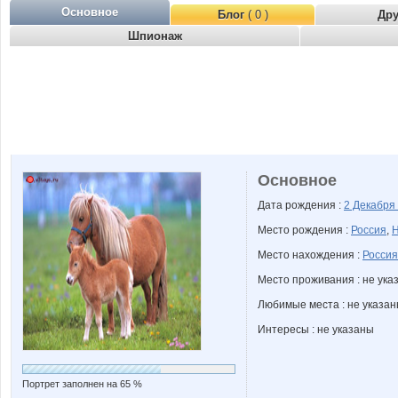
Основное
Блог
( 0 )
Др
Шпионаж
Основное
Дата рождения :
2 Декабря
Место рождения :
Россия
,
Н
Место нахождения :
Россия
Место проживания : не ука
Любимые места : не указа
Интересы : не указаны
Портрет заполнен на 65 %