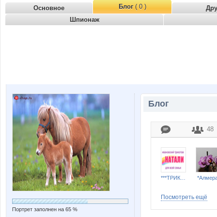
Блог
( 0 )
Основное
Др
Шпионаж
Блог
48
***ТРИКОТАЖ НАТАЛИ***
*Алмера
Посмотреть ещё
Портрет заполнен на 65 %