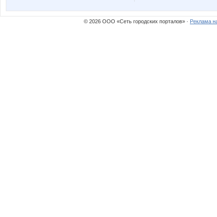
Nata1
Natalya
© 2026 ООО «Сеть городских порталов» ·
Реклама н
Olushka)
Panfa!
Svetylya20
Taisiya
ZLATTO
Ze
azaliya
bali23