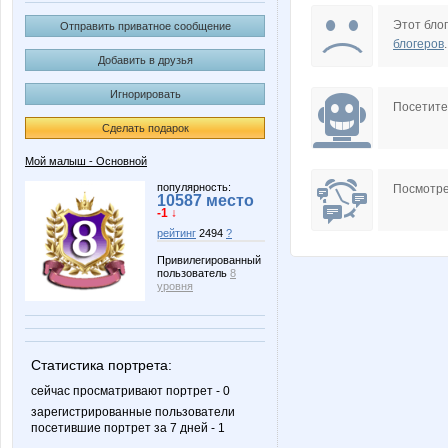
AnnaSi
Annyy
Этот блог
Отправить приватное сообщение
блогеров
.
Добавить в друзья
Игнорировать
Chanse
Edissa
Посетит
Сделать подарок
Мой малыш - Основной
Julin
Kathrin
популярность:
Посмотре
10587 место
-1 ↓
рейтинг
2494
?
Привилегированный
пользователь
8
Liberti
Lisenk
уровня
Статистика портрета:
MamaNT
Mara-
сейчас просматривают портрет - 0
зарегистрированные пользователи
посетившие портрет за 7 дней - 1